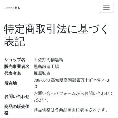
特定商取引法に基づく
表記
ショップ名
土佐打刃物黒鳥
販売事業者名
黒鳥鍛造工場
代表者名
梶原弘資
786-0043 高知県高岡郡四万十町本堂４３
所在地
０
お問い合わせフォームからお問い合わせく
お問い合わせ
ださい。
商品の販売価
商品価格は各商品画面に表示されます。
格